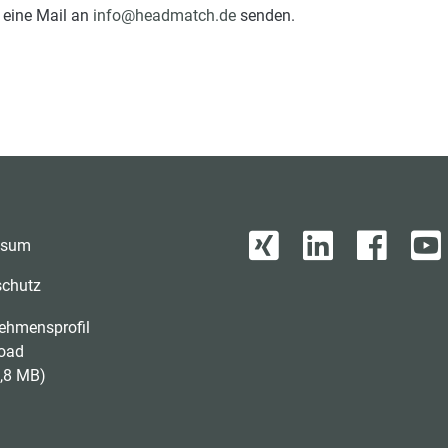
 eine Mail an
info@headmatch.de
senden.
ssum
schutz
ehmensprofil
oad
,8 MB)