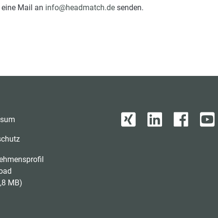
 eine Mail an
info@headmatch.de
senden.
ssum
schutz
ehmensprofil
oad
,8 MB)