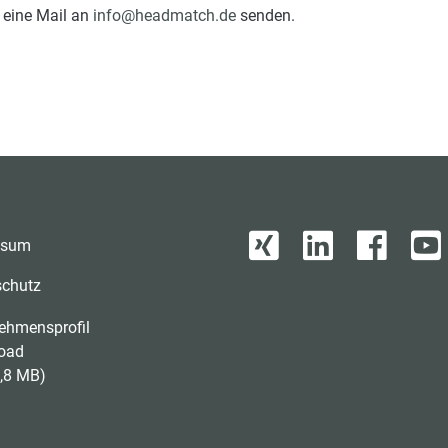
 eine Mail an
info@headmatch.de
senden.
ssum
schutz
ehmensprofil
oad
,8 MB)