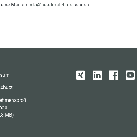
 eine Mail an
info@headmatch.de
senden.
ssum
schutz
ehmensprofil
oad
,8 MB)