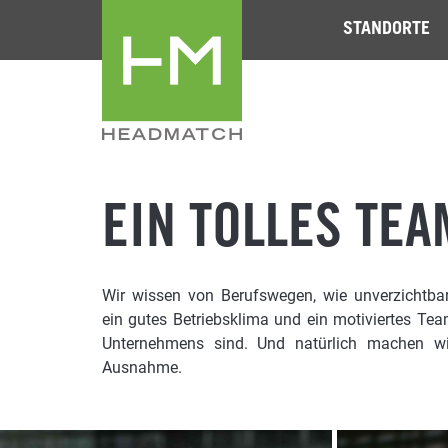
STANDORTE
EIN TOLLES TEA
Wir wissen von Berufswegen, wie unverzichtbar
ein gutes Betriebsklima und ein motiviertes Tea
Unternehmens sind. Und natürlich machen wi
Ausnahme.