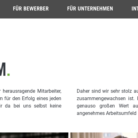
FÜR BEWERBER
FÜR UNTERNEHMEN
IN
M
.
 herausragende Mitarbeiter,
Daher sind wir sehr stolz a
m für den Erfolg eines jeden
zusammengewachsen ist. D
r da bei uns selbst keine
genauso großen Wert auf Motivation und Engagement wie auf ein